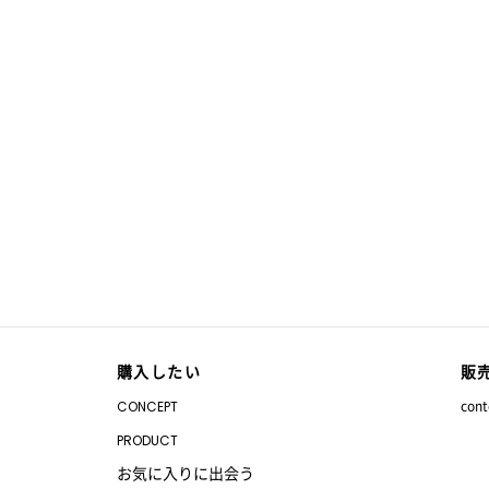
の
ア
ー
ト
購入したい
販
co
CONCEPT
PRODUCT
お気に入りに出会う